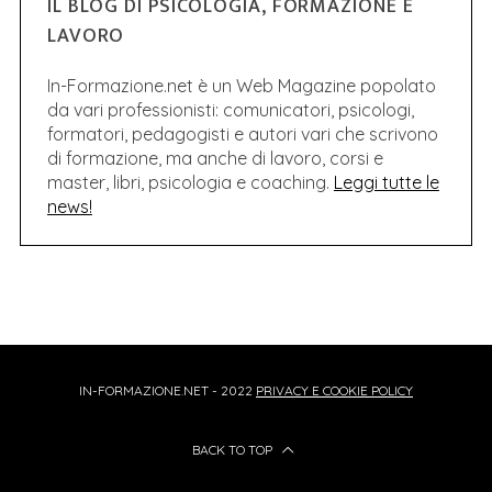
IL BLOG DI PSICOLOGIA, FORMAZIONE E
LAVORO
In-Formazione.net è un Web Magazine popolato
da vari professionisti: comunicatori, psicologi,
formatori, pedagogisti e autori vari che scrivono
di formazione, ma anche di lavoro, corsi e
master, libri, psicologia e coaching.
Leggi tutte le
news!
IN-FORMAZIONE.NET - 2022
PRIVACY E COOKIE POLICY
BACK TO TOP